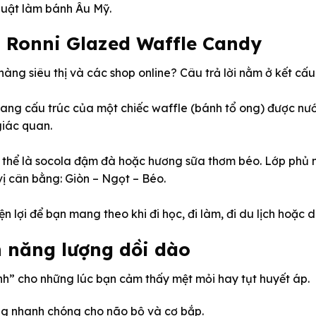
huật làm bánh Âu Mỹ.
h Ronni Glazed Waffle Candy
 hàng siêu thị và các shop online? Câu trả lời nằm ở kết cấ
ang cấu trúc của một chiếc waffle (bánh tổ ong) được nướ
giác quan.
ó thể là socola đậm đà hoặc hương sữa thơm béo. Lớp phủ
ị cân bằng: Giòn – Ngọt – Béo.
n lợi để bạn mang theo khi đi học, đi làm, đi du lịch hoặc
n năng lượng dồi dào
h” cho những lúc bạn cảm thấy mệt mỏi hay tụt huyết áp.
ng nhanh chóng cho não bộ và cơ bắp.