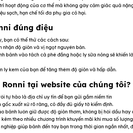
 trì hoạt động của cơ thể mà không gây cảm giác quá nặng
ệu sạch, hạn chế tối đa phụ gia có hại.
nni đúng điệu
, bạn có thể thử các cách sau:
m nhận độ giòn và vị ngọt nguyên bản.
 bánh vào tách cà phê đắng hoặc ly sữa nóng sẽ khiến lớp
ên ly kem của bạn để tăng thêm độ giòn và hấp dẫn.
Ronni tại website của chúng tôi?
 tự hào là địa chỉ uy tín để bạn gửi gắm niềm tin
gốc xuất xứ rõ ràng, có đầy đủ giấy tờ kiểm định.
ảo bánh luôn giữ được độ giòn thơm, không bị hôi dầu hay 
ng kèm theo nhiều chương trình khuyến mãi khi mua số lượ
 nghiệp giúp bánh đến tay bạn trong thời gian ngắn nhất, 