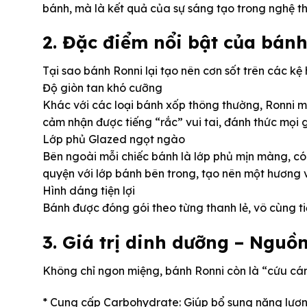
bánh, mà là kết quả của sự sáng tạo trong nghệ t
2. Đặc điểm nổi bật của bán
Tại sao bánh Ronni lại tạo nên cơn sốt trên các kệ
Độ giòn tan khó cưỡng
Khác với các loại bánh xốp thông thường, Ronni m
cảm nhận được tiếng “rắc” vui tai, đánh thức mọi 
Lớp phủ Glazed ngọt ngào
Bên ngoài mỗi chiếc bánh là lớp phủ mịn màng, c
quyện với lớp bánh bên trong, tạo nên một hương v
Hình dáng tiện lợi
Bánh được đóng gói theo từng thanh lẻ, vô cùng tiệ
3. Giá trị dinh dưỡng – Nguồ
Không chỉ ngon miệng, bánh Ronni còn là “cứu cán
* Cung cấp Carbohydrate: Giúp bổ sung năng lượ