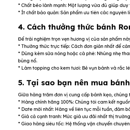
* Chất béo lành mạnh: Một lượng vừa đủ giúp duy
* Ít chất bảo quản: Sản phẩm ưu tiên các nguyên li
4. Cách thưởng thức bánh Ro
Để trải nghiệm trọn vẹn hương vị của sản phẩm này
* Thưởng thức trực tiếp: Cách đơn giản nhất để cả
* Dùng kèm sữa nóng hoặc cà phê: Nhúng nhẹ thanh
bùng nổ.
* Làm topping cho kem tươi: Bẻ vụn bánh và rắc l
5. Tại sao bạn nên mua bánh 
Giữa hàng trăm đơn vị cung cấp bánh kẹo, chúng tôi
* Hàng chính hãng 100%: Chúng tôi cam kết nguồn 
* Date mới nhất: Hàng về liên tục mỗi tuần, đảm b
* Giá cả cạnh tranh: Mức giá ưu đãi nhất thị trườ
* Giao hàng siêu tốc: Hệ thống vận chuyển chuyên