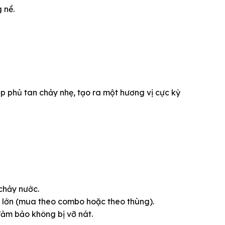
 nề.
 phủ tan chảy nhẹ, tạo ra một hương vị cực kỳ
chảy nước.
ng lớn (mua theo combo hoặc theo thùng).
đảm bảo không bị vỡ nát.