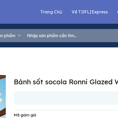
Trang Chủ
Về TDFLIExpress
Tìm
kiếm:
Bánh sốt socola Ronni Glazed 
Mã giảm giá