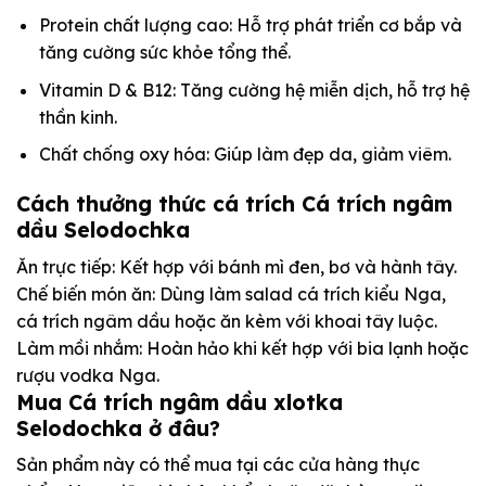
Protein chất lượng cao: Hỗ trợ phát triển cơ bắp và
tăng cường sức khỏe tổng thể.
Vitamin D & B12: Tăng cường hệ miễn dịch, hỗ trợ hệ
thần kinh.
Chất chống oxy hóa: Giúp làm đẹp da, giảm viêm.
Cách thưởng thức cá trích Cá trích ngâm
dầu Selodochka
Ăn trực tiếp: Kết hợp với bánh mì đen, bơ và hành tây.
Chế biến món ăn: Dùng làm salad cá trích kiểu Nga,
cá trích ngâm dầu hoặc ăn kèm với khoai tây luộc.
Làm mồi nhắm: Hoàn hảo khi kết hợp với bia lạnh hoặc
rượu vodka Nga.
Mua
Cá trích ngâm dầu xlotka
Selodochka
ở đâu?
Sản phẩm này có thể mua tại các cửa hàng thực