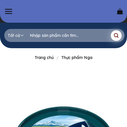
Skip
to
content
Tìm
kiếm:
Trang chủ
/
Thực phẩm Nga