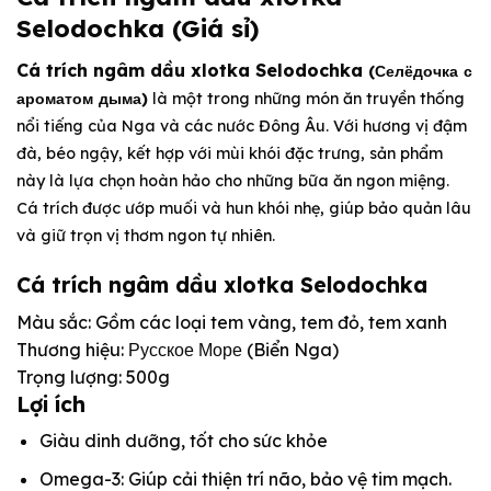
Selodochka (Giá sỉ)
Cá trích ngâm dầu xlotka Selodochka
(Селёдочка с
ароматом дыма)
là một trong những món ăn truyền thống
nổi tiếng của Nga và các nước Đông Âu. Với hương vị đậm
đà, béo ngậy, kết hợp với mùi khói đặc trưng, sản phẩm
này là lựa chọn hoàn hảo cho những bữa ăn ngon miệng.
Cá trích được ướp muối và hun khói nhẹ, giúp bảo quản lâu
và giữ trọn vị thơm ngon tự nhiên.
Cá trích ngâm dầu xlotka Selodochka
Màu sắc: Gồm các loại tem vàng, tem đỏ, tem xanh
Thương hiệu: Русское Море (Biển Nga)
Trọng lượng: 500g
Lợi ích
Giàu dinh dưỡng, tốt cho sức khỏe
Omega-3: Giúp cải thiện trí não, bảo vệ tim mạch.