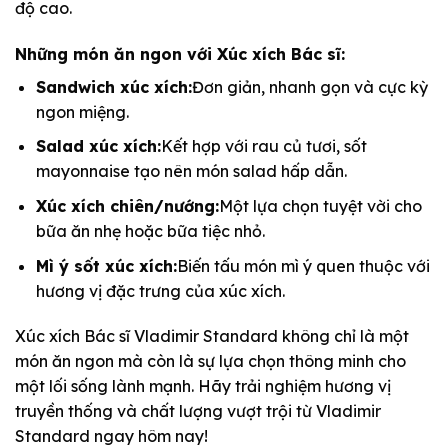
độ cao.
Những món ăn ngon với Xúc xích Bác sĩ:
Sandwich xúc xích:
Đơn giản, nhanh gọn và cực kỳ
ngon miệng.
Salad xúc xích:
Kết hợp với rau củ tươi, sốt
mayonnaise tạo nên món salad hấp dẫn.
Xúc xích chiên/nướng:
Một lựa chọn tuyệt vời cho
bữa ăn nhẹ hoặc bữa tiệc nhỏ.
Mì ý sốt xúc xích:
Biến tấu món mì ý quen thuộc với
hương vị đặc trưng của xúc xích.
Xúc xích Bác sĩ Vladimir Standard không chỉ là một
món ăn ngon mà còn là sự lựa chọn thông minh cho
một lối sống lành mạnh. Hãy trải nghiệm hương vị
truyền thống và chất lượng vượt trội từ Vladimir
Standard ngay hôm nay!