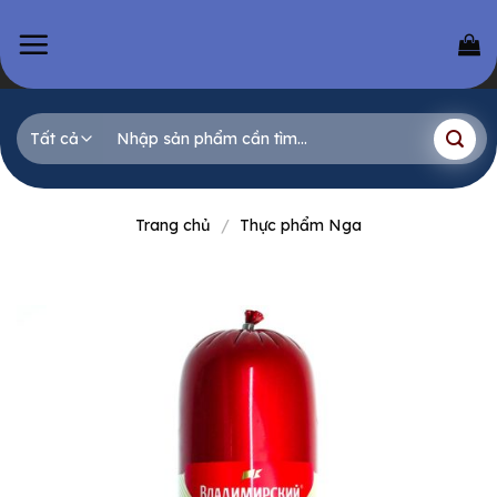
Skip
to
content
Tìm
kiếm:
Trang chủ
/
Thực phẩm Nga