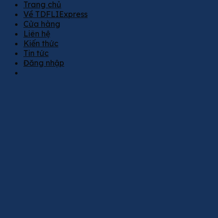
Trang chủ
Về TDFLIExpress
Cửa hàng
Liên hệ
Kiến thức
Tin tức
Đăng nhập