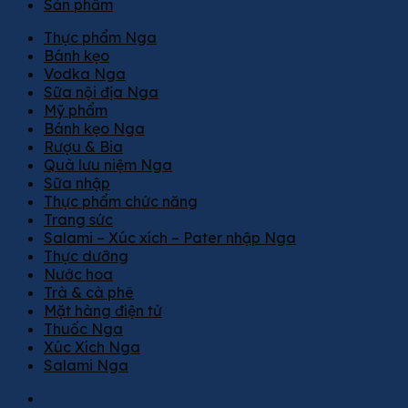
Sản phẩm
Thực phẩm Nga
Bánh kẹo
Vodka Nga
Sữa nội địa Nga
Mỹ phẩm
Bánh kẹo Nga
Rượu & Bia
Quà lưu niệm Nga
Sữa nhập
Thực phẩm chức năng
Trang sức
Salami – Xúc xích – Pater nhập Nga
Thực dưỡng
Nước hoa
Trà & cà phê
Mặt hàng điện tử
Thuốc Nga
Xúc Xích Nga
Salami Nga