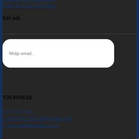
Kiểm tra đơn đặt hàng
Kết nối
TDEXPRESS
035 3106 680
tdfli24hlogistic@gmail.com
www.tdfliexpress.com