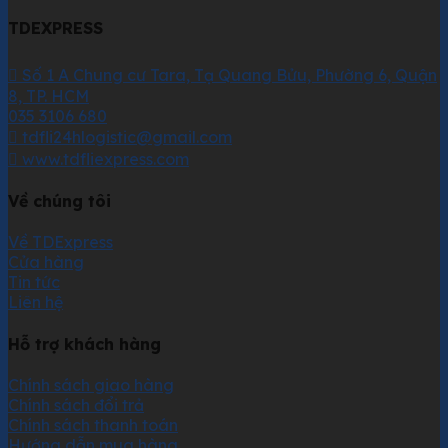
TDEXPRESS
Số 1 A Chung cư Tara, Tạ Quang Bửu, Phường 6, Quận
8, TP. HCM
035 3106 680
tdfli24hlogistic@gmail.com
www.tdfliexpress.com
Về chúng tôi
Về TDExpress
Cửa hàng
Tin tức
Liên hệ
Hỗ trợ khách hàng
Chính sách giao hàng
Chính sách đổi trả
Chính sách thanh toán
Hướng dẫn mua hàng