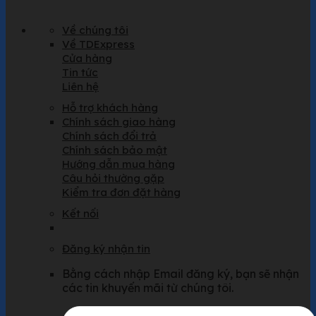
Về chúng tôi
Về TDExpress
Cửa hàng
Tin tức
Liên hệ
Hỗ trợ khách hàng
Chính sách giao hàng
Chính sách đổi trả
Chính sách bảo mật
Hướng dẫn mua hàng
Câu hỏi thường gặp
Kiểm tra đơn đặt hàng
Kết nối
Đăng ký nhận tin
Bằng cách nhập Email đăng ký, bạn sẽ nhận
các tin khuyến mãi từ chúng tôi.