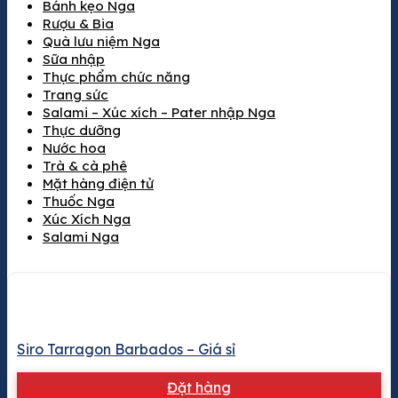
Bánh kẹo Nga
Rượu & Bia
Quà lưu niệm Nga
Sữa nhập
Thực phẩm chức năng
Trang sức
Salami – Xúc xích – Pater nhập Nga
Thực dưỡng
Nước hoa
Trà & cà phê
Mặt hàng điện tử
Thuốc Nga
Xúc Xích Nga
Salami Nga
Siro Tarragon Barbados – Giá sỉ
Đặt hàng