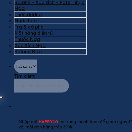
Salami – Xúc xích – Pater nhập
Nga
Thực dưỡng
Nước hoa
Trà & cà phê
Mặt hàng điện tử
Thuốc Nga
Xúc Xích Nga
Salami Nga
Tìm kiếm:
Nhập mã
HAPPY10
tại trang thanh toán để giảm ngay 1
với mỗi đơn hàng trên 399k