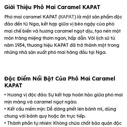
Giới Thiệu Phô Mai Caramel KAPAT
Phô mai caramel KAPAT (КАРАТ) là một sản phẩm độc
đáo đến từ Nga, kết hợp giữa vị béo ngậy của phô
mai chế biến và hương caramel ngọt dịu, tạo nên một
món tráng miệng thơm ngon, hấp dẫn. Với lịch sử từ
năm 1934, thương hiệu KAPAT đã trở thành một trong
những nhà sản xuất phô mai hàng đầu tại Nga.
Đặc Điểm Nổi Bật Của Phô Mai Caramel
KAPAT
• Hương vị độc đáo: Sự kết hợp hoàn hảo giữa phô mai
mịn màng và caramel ngọt ngào.
• Kết cấu mềm mịn: Dễ dàng phết lên bánh mì, dùng
chung với bánh quy hoặc ăn trực tiếp.
• Thành phần tự nhiên: Không chứa chất bảo quản độc