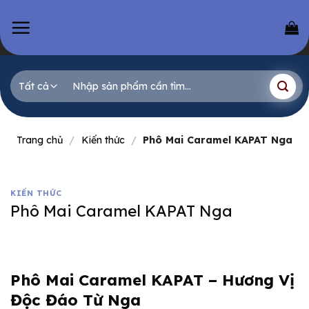
Skip
to
content
Tìm
kiếm:
Trang chủ
/
Kiến thức
/
Phô Mai Caramel KAPAT Nga
KIẾN THỨC
Phô Mai Caramel KAPAT Nga
Phô Mai Caramel KAPAT – Hương Vị
Độc Đáo Từ Nga