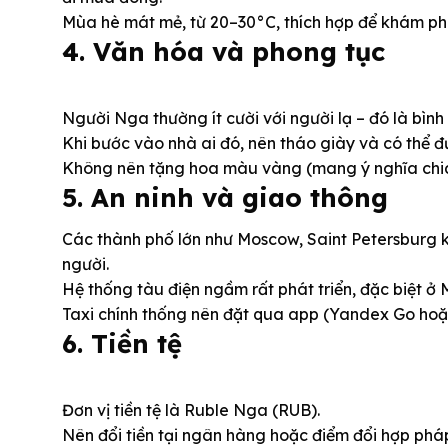
Mùa hè mát mẻ, từ 20–30°C, thích hợp để khám phá
4. Văn hóa và phong tục
Người Nga thường ít cười với người lạ – đó là bình
Khi bước vào nhà ai đó, nên tháo giày và có thể 
Không nên tặng hoa màu vàng (mang ý nghĩa chia l
5. An ninh và giao thông
Các thành phố lớn như Moscow, Saint Petersburg k
người.
Hệ thống tàu điện ngầm rất phát triển, đặc biệt ở
Taxi chính thống nên đặt qua app (Yandex Go hoặc
6. Tiền tệ
Đơn vị tiền tệ là Ruble Nga (RUB).
Nên đổi tiền tại ngân hàng hoặc điểm đổi hợp pháp