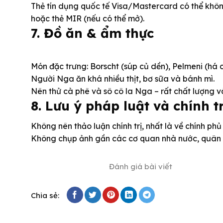
Thẻ tín dụng quốc tế Visa/Mastercard có thể khôn
hoặc thẻ MIR (nếu có thể mở).
7. Đồ ăn & ẩm thực
Món đặc trưng: Borscht (súp củ dền), Pelmeni (há c
Người Nga ăn khá nhiều thịt, bơ sữa và bánh mì.
Nên thử cà phê và sô cô la Nga – rất chất lượng v
8. Lưu ý pháp luật và chính tr
Không nên thảo luận chính trị, nhất là về chính phủ
Không chụp ảnh gần các cơ quan nhà nước, quân đội
Đánh giá bài viết
Chia sẻ: