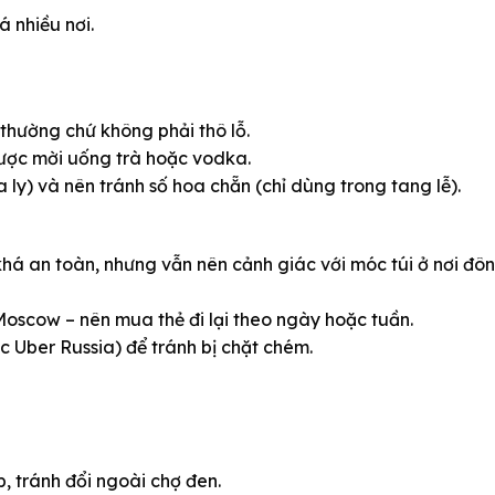
 nhiều nơi.
 thường chứ không phải thô lỗ.
được mời uống trà hoặc vodka.
y) và nên tránh số hoa chẵn (chỉ dùng trong tang lễ).
há an toàn, nhưng vẫn nên cảnh giác với móc túi ở nơi đô
 Moscow – nên mua thẻ đi lại theo ngày hoặc tuần.
 Uber Russia) để tránh bị chặt chém.
, tránh đổi ngoài chợ đen.