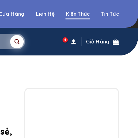
Cửa Hàng
Liên Hệ
Kiến Thức
Tin Tức
4
Giỏ Hàng
sẻ,