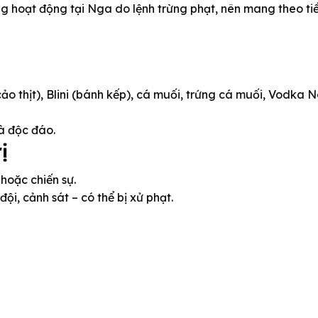
g hoạt động tại Nga do lệnh trừng phạt, nên mang theo ti
ảo thịt), Blini (bánh kếp), cá muối, trứng cá muối, Vodka 
à độc đáo.
ị
 hoặc chiến sự.
, cảnh sát – có thể bị xử phạt.