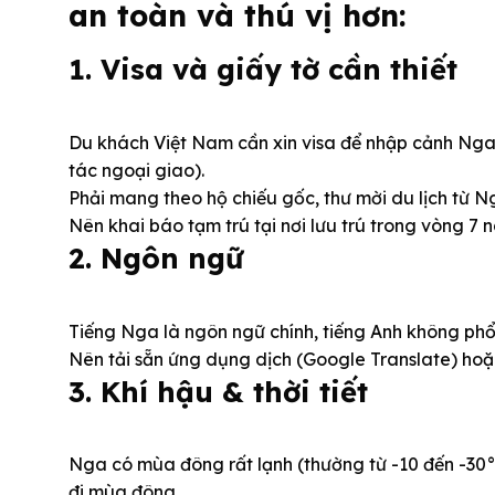
an toàn và thú vị hơn:
1. Visa và giấy tờ cần thiết
Du khách Việt Nam cần xin visa để nhập cảnh Nga, 
tác ngoại giao).
Phải mang theo hộ chiếu gốc, thư mời du lịch từ N
Nên khai báo tạm trú tại nơi lưu trú trong vòng 7 
2. Ngôn ngữ
Tiếng Nga là ngôn ngữ chính, tiếng Anh không phổ 
Nên tải sẵn ứng dụng dịch (Google Translate) hoặc
3. Khí hậu & thời tiết
Nga có mùa đông rất lạnh (thường từ -10 đến -30°C
đi mùa đông.