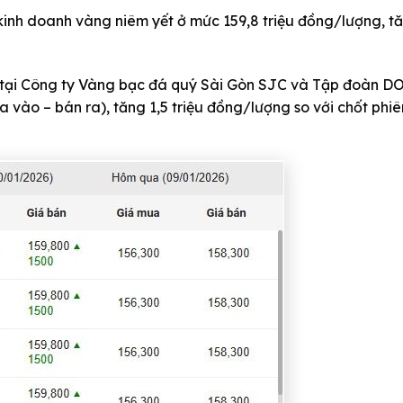
inh doanh vàng niêm yết ở mức 159,8 triệu đồng/lượng, tă
ng tại Công ty Vàng bạc đá quý Sài Gòn SJC và Tập đoàn D
a vào – bán ra), tăng 1,5 triệu đồng/lượng so với chốt phi