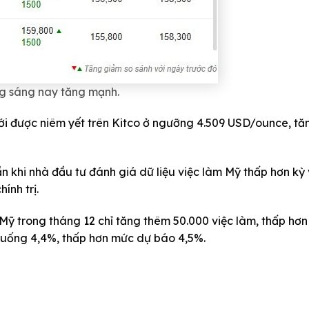
g sáng nay tăng mạnh.
giới được niêm yết trên Kitco ở ngưỡng 4.509 USD/ounce, tă
ần khi nhà đầu tư đánh giá dữ liệu việc làm Mỹ thấp hơn kỳ
ính trị.
i Mỹ trong tháng 12 chỉ tăng thêm 50.000 việc làm, thấp hơn
 xuống 4,4%, thấp hơn mức dự báo 4,5%.