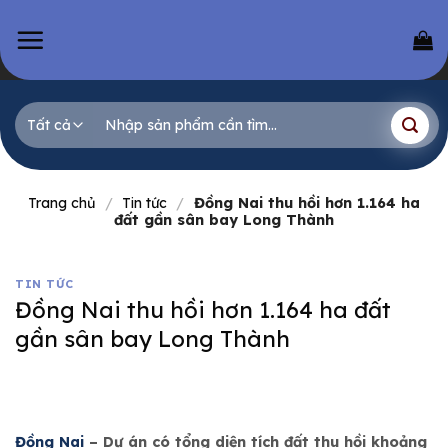
Skip
to
content
Tìm
kiếm:
Trang chủ
/
Tin tức
/
Đồng Nai thu hồi hơn 1.164 ha
đất gần sân bay Long Thành
TIN TỨC
Đồng Nai thu hồi hơn 1.164 ha đất
gần sân bay Long Thành
Đồng Nai
– Dự án có tổng diện tích đất thu hồi khoảng