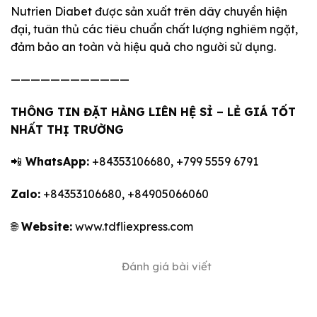
Nutrien Diabet được sản xuất trên dây chuyền hiện
đại, tuân thủ các tiêu chuẩn chất lượng nghiêm ngặt,
đảm bảo an toàn và hiệu quả cho người sử dụng.
————————————
THÔNG TIN ĐẶT HÀNG LIÊN HỆ SỈ – LẺ GIÁ TỐT
NHẤT THỊ TRƯỜNG
📲
WhatsApp:
+84353106680, +799 5559 6791
Zalo:
+84353106680, +84905066060
🌐
Website:
www.tdfliexpress.com
Đánh giá bài viết