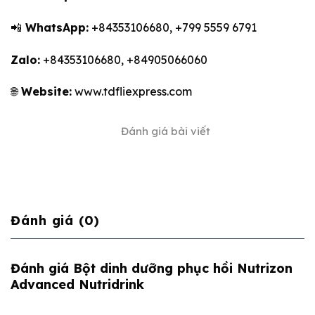
📲
WhatsApp:
+84353106680, +799 5559 6791
Zalo:
+84353106680, +84905066060
🌐
Website:
www.tdfliexpress.com
Đánh giá bài viết
Đánh giá (0)
Đánh giá Bột dinh dưỡng phục hồi Nutrizon
Advanced Nutridrink