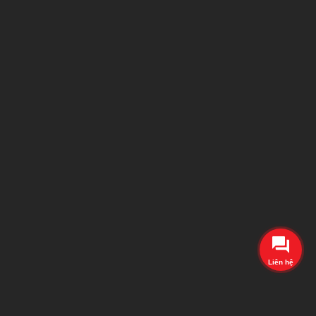
Liên hệ