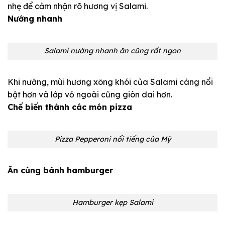
nhẹ để cảm nhận rõ hương vị Salami.
Nướng nhanh
Salami nướng nhanh ăn cũng rất ngon
Khi nướng, mùi hương xông khói của Salami càng nổi
bật hơn và lớp vỏ ngoài cũng giòn dai hơn.
Chế biến thành các món pizza
Pizza Pepperoni nổi tiếng của Mỹ
Ăn cùng bánh hamburger
Hamburger kẹp Salami