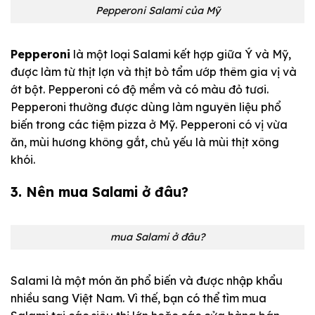
Pepperoni Salami của Mỹ
Pepperoni
là một loại Salami kết hợp giữa Ý và Mỹ,
được làm từ thịt lợn và thịt bò tẩm ướp thêm gia vị và
ớt bột. Pepperoni có độ mềm và có màu đỏ tươi.
Pepperoni thường được dùng làm nguyên liệu phổ
biến trong các tiệm pizza ở Mỹ. Pepperoni có vị vừa
ăn, mùi hương không gắt, chủ yếu là mùi thịt xông
khói.
3.
Nên mua Salami ở đâu?
mua Salami ở đâu?
Salami là một món ăn phổ biến và được nhập khẩu
nhiều sang Việt Nam. Vì thế, bạn có thể tìm mua