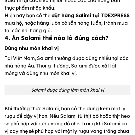
Salami tại các siêu thị lớn hoặc các cửa hàng bán
thực phẩm nhập khẩu.
Hiện nay bạn có thể
đặt hàng Salimi tại TDEXPRESS
mua hộ, hoặc hàng luôn có sẳn hàng tuần, tránh mua
tại các nơi hàng giả.
4.
Ăn Salami thế nào là đúng cách?
Dùng như món khai vị
Tại Việt Nam, Salami thường được dùng nhiều tại các
nhà hàng Âu. Thông thường, Salami được xắt lát
mỏng và dùng như món khai vị.
Salami được dùng làm món khai vị
Khi thưởng thức Salami, bạn có thể dùng kèm một ly
rượu để dậy vị hơn. Nếu Salami từ thịt bò hoặc thịt heo
sẽ phù hợp với rượu vang đỏ nhẹ. Trong khi Salami có
vị cay nhẹ sẽ phù hợp với một ly rượu vang trắng chua