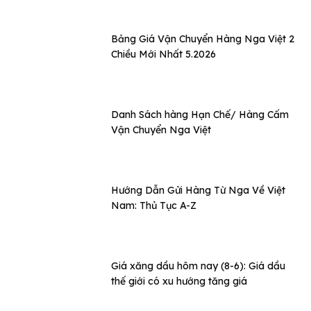
Bảng Giá Vận Chuyển Hàng Nga Việt 2
Chiều Mới Nhất 5.2026
Danh Sách hàng Hạn Chế/ Hàng Cấm
Vận Chuyển Nga Việt
Hướng Dẫn Gửi Hàng Từ Nga Về Việt
Nam: Thủ Tục A-Z
Giá xăng dầu hôm nay (8-6): Giá dầu
thế giới có xu hướng tăng giá