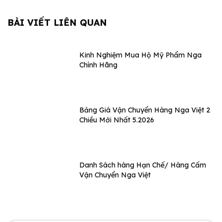
BÀI VIẾT LIÊN QUAN
Kinh Nghiệm Mua Hộ Mỹ Phẩm Nga
Chính Hãng
Bảng Giá Vận Chuyển Hàng Nga Việt 2
Chiều Mới Nhất 5.2026
Danh Sách hàng Hạn Chế/ Hàng Cấm
Vận Chuyển Nga Việt