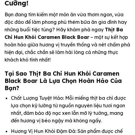
Cưỡng!
Bạn đang tìm kiếm một món ăn vừa thơm ngon, vừa
độc đáo để làm phong phú thêm bữa ăn gia đình hay
những buổi tiệc tùng? Hãy khám phá ngay
Thịt Ba
Chỉ Hun Khói Caramen Black Boar
– một sự kết hợp
hoàn hảo giữa hương vị truyền thống và nét chấm phá
hiện đại, chắc chắn sẽ làm hài lòng cả những thực
khách khó tính nhất!
Tại Sao Thịt Ba Chỉ Hun Khói Caramen
Black Boar Là Lựa Chọn Hoàn Hảo Của
Bạn?
Chất Lượng Tuyệt Hảo: Mỗi miếng thịt ba chỉ được
lựa chọn kỹ lưỡng từ nguồn nguyên liệu tươi ngon
nhất, đảm bảo độ nạc xen lẫn mỡ lý tưởng, mang
đến hương vị béo ngậy mà không ngấy.
Hương Vị Hun Khói Đậm Đà: Sản phẩm được chế