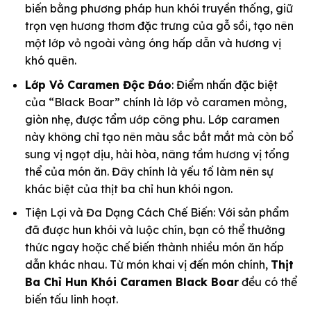
biến bằng phương pháp hun khói truyền thống, giữ
trọn vẹn hương thơm đặc trưng của gỗ sồi, tạo nên
một lớp vỏ ngoài vàng óng hấp dẫn và hương vị
khó quên.
Lớp Vỏ Caramen Độc Đáo
: Điểm nhấn đặc biệt
của “Black Boar” chính là lớp vỏ caramen mỏng,
giòn nhẹ, được tẩm ướp công phu. Lớp caramen
này không chỉ tạo nên màu sắc bắt mắt mà còn bổ
sung vị ngọt dịu, hài hòa, nâng tầm hương vị tổng
thể của món ăn. Đây chính là yếu tố làm nên sự
khác biệt của thịt ba chỉ hun khói ngon.
Tiện Lợi và Đa Dạng Cách Chế Biến: Với sản phẩm
đã được hun khói và luộc chín, bạn có thể thưởng
thức ngay hoặc chế biến thành nhiều món ăn hấp
dẫn khác nhau. Từ món khai vị đến món chính,
Thịt
Ba Chỉ Hun Khói Caramen Black Boar
đều có thể
biến tấu linh hoạt.