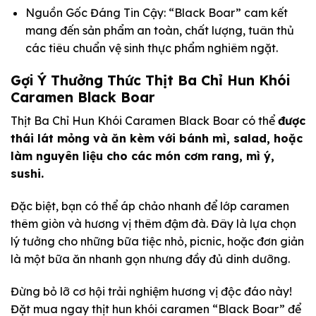
Nguồn Gốc Đáng Tin Cậy: “Black Boar” cam kết
mang đến sản phẩm an toàn, chất lượng, tuân thủ
các tiêu chuẩn vệ sinh thực phẩm nghiêm ngặt.
Gợi Ý Thưởng Thức Thịt Ba Chỉ Hun Khói
Caramen Black Boar
Thịt Ba Chỉ Hun Khói Caramen Black Boar có thể
được
thái lát mỏng và ăn kèm với bánh mì, salad, hoặc
làm nguyên liệu cho các món cơm rang, mì ý,
sushi.
Đặc biệt, bạn có thể áp chảo nhanh để lớp caramen
thêm giòn và hương vị thêm đậm đà. Đây là lựa chọn
lý tưởng cho những bữa tiệc nhỏ, picnic, hoặc đơn giản
là một bữa ăn nhanh gọn nhưng đầy đủ dinh dưỡng.
Đừng bỏ lỡ cơ hội trải nghiệm hương vị độc đáo này!
Đặt mua ngay thịt hun khói caramen “Black Boar” để