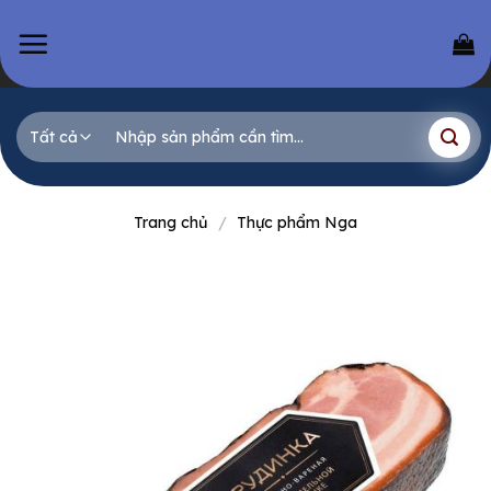
Skip
to
content
Tìm
kiếm:
Trang chủ
/
Thực phẩm Nga