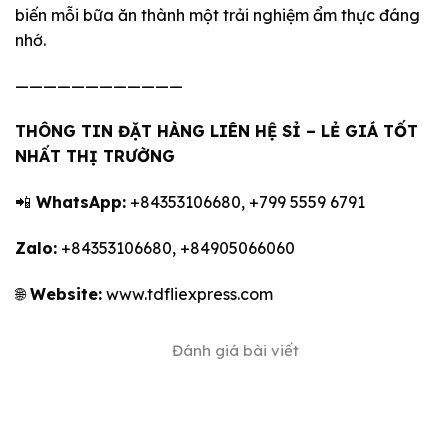
biến mỗi bữa ăn thành một trải nghiệm ẩm thực đáng
nhớ.
————————————
THÔNG TIN ĐẶT HÀNG LIÊN HỆ SỈ – LẺ GIÁ TỐT
NHẤT THỊ TRƯỜNG
📲
WhatsApp:
+84353106680, +799 5559 6791
Zalo:
+84353106680, +84905066060
🌐
Website:
www.tdfliexpress.com
Đánh giá bài viết