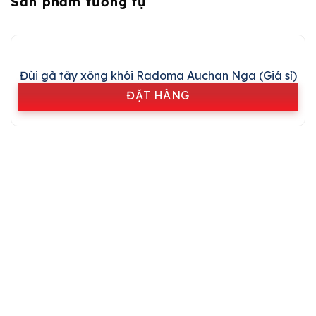
Sản phẩm tương tự
Đùi gà tây xông khói Radoma Auchan Nga (Giá sỉ)
ĐẶT HÀNG