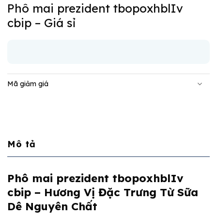
Phô mai prezident tbopoxhblIv
cbip – Giá sỉ
Mã giảm giá
Mô tả
Phô mai prezident tbopoxhblIv
cbip – Hương Vị Đặc Trưng Từ Sữa
Dê Nguyên Chất