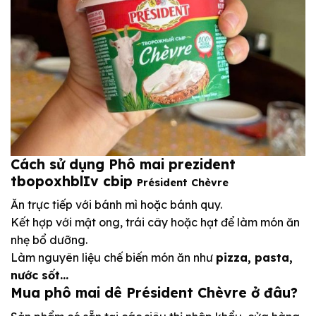
Cách sử dụng
Phô mai prezident
tbopoxhblIv cbip
Président Chèvre
Ăn trực tiếp với bánh mì hoặc bánh quy.
Kết hợp với mật ong, trái cây hoặc hạt để làm món ăn
nhẹ bổ dưỡng.
Làm nguyên liệu chế biến món ăn như
pizza, pasta,
nước sốt…
Mua phô mai dê Président Chèvre ở đâu?