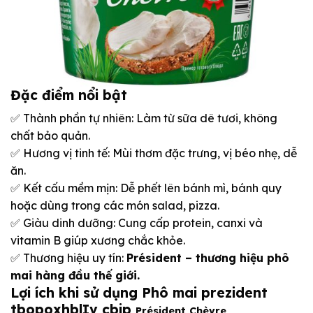
Đặc điểm nổi bật
✅ Thành phần tự nhiên: Làm từ sữa dê tươi, không
chất bảo quản.
✅ Hương vị tinh tế: Mùi thơm đặc trưng, vị béo nhẹ, dễ
ăn.
✅ Kết cấu mềm mịn: Dễ phết lên bánh mì, bánh quy
hoặc dùng trong các món salad, pizza.
✅ Giàu dinh dưỡng: Cung cấp protein, canxi và
vitamin B giúp xương chắc khỏe.
✅ Thương hiệu uy tín:
Président – thương hiệu phô
mai hàng đầu thế giới.
Lợi ích khi sử dụng
Phô mai prezident
tbopoxhblIv cbip
Président Chèvre