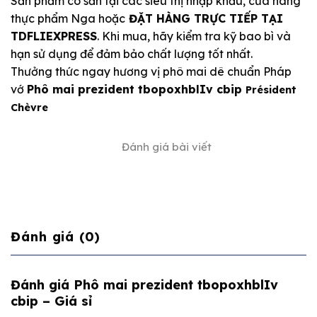
Sản phẩm có sẵn tại các siêu thị nhập khẩu, cửa hàng
thực phẩm Nga hoặc
ĐẶT HÀNG TRỰC TIẾP TẠI
TDFLIEXPRESS
. Khi mua, hãy kiểm tra kỹ bao bì và
hạn sử dụng để đảm bảo chất lượng tốt nhất.
Thưởng thức ngay hương vị phô mai dê chuẩn Pháp
vớ
Phô mai prezident tbopoxhblIv cbip
Président
Chèvre
Đánh giá bài viết
Đánh giá (0)
Đánh giá Phô mai prezident tbopoxhblIv
cbip – Giá sỉ