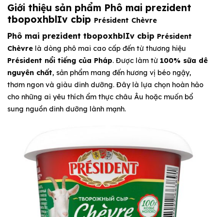
Giới thiệu sản phẩm
Phô mai prezident
tbopoxhblIv cbip
Président Chèvre
Phô mai prezident tbopoxhblIv cbip
Président
Chèvre
là dòng phô mai cao cấp đến từ thương hiệu
Président nổi tiếng của Pháp
. Được làm từ
100% sữa dê
nguyên chất
, sản phẩm mang đến hương vị béo ngậy,
thơm ngon và giàu dinh dưỡng. Đây là lựa chọn hoàn hảo
cho những ai yêu thích ẩm thực châu Âu hoặc muốn bổ
sung nguồn dinh dưỡng lành mạnh.