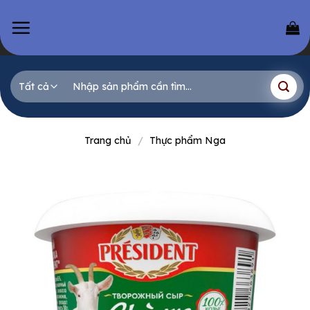
Skip
to
content
Tìm
kiếm:
Trang chủ
/
Thực phẩm Nga