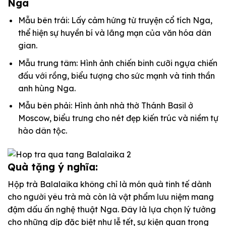
Nga
Mẫu bên trái: Lấy cảm hứng từ truyện cổ tích Nga,
thể hiện sự huyền bí và lãng mạn của văn hóa dân
gian.
Mẫu trung tâm: Hình ảnh chiến binh cưỡi ngựa chiến
đấu với rồng, biểu tượng cho sức mạnh và tinh thần
anh hùng Nga.
Mẫu bên phải: Hình ảnh nhà thờ Thánh Basil ở
Moscow, biểu trưng cho nét đẹp kiến trúc và niềm tự
hào dân tộc.
Quà tặng ý nghĩa:
Hộp trà Balalaika không chỉ là món quà tinh tế dành
cho người yêu trà mà còn là vật phẩm lưu niệm mang
đậm dấu ấn nghệ thuật Nga. Đây là lựa chọn lý tưởng
cho những dịp đặc biệt như lễ tết, sự kiện quan trọng