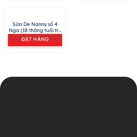
Sữa Dê Nanny số 4
Nga (18 tháng tuổi trở
lên)
ĐẶT HÀNG