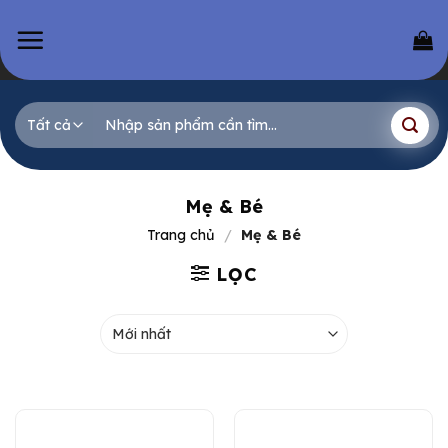
Skip
to
content
Tìm
kiếm:
Mẹ & Bé
Trang chủ
/
Mẹ & Bé
LỌC