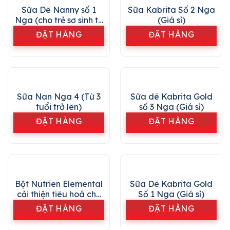
Sữa Dê Nanny số 1
Sữa Kabrita Số 2 Nga
Nga (cho trẻ sơ sinh từ
(Giá sỉ)
0 đến 6 tháng tuổi)
ĐẶT HÀNG
ĐẶT HÀNG
Sữa Nan Nga 4 (Từ 3
Sữa dê Kabrita Gold
tuổi trở lên)
số 3 Nga (Giá sỉ)
ĐẶT HÀNG
ĐẶT HÀNG
Bột Nutrien Elemental
Sữa Dê Kabrita Gold
cải thiện tiêu hoá cho
Số 1 Nga (Giá sỉ)
trẻ trên 1 tuổi
ĐẶT HÀNG
ĐẶT HÀNG