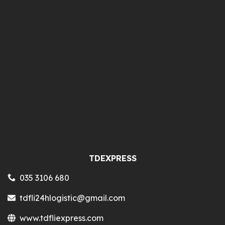
TDEXPRESS
035 3106 680
Liên hệ
tdfli24hlogistic@gmail.com
www.tdfliexpress.com